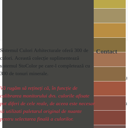
Sistemul Culori Arhitecturale oferă 300 de
Contact
culori. Această colecție suplimentează
Dacă aveţi
sistemul StoColor pe care-l completează cu
întrebări sau
300 de tonuri minerale.
nelămuriri cu
privire la
Vă rugăm să rețineți că, în funcție de
produsele,
calibrarea monitorului dvs. culorile afisate
sistemele sau
pot diferi de cele reale, de aceea este necesar
să utilizati paletarul original de nuante
serviciile
pentru selectarea finală a culorilor.
noastre vă