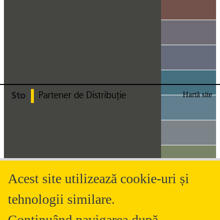
rugăm să ne
contactaţi.
Suna la:
0362-
801045
Hartă site
Acest site utilizează cookie-uri și
tehnologii similare.
Continuând navigarea după