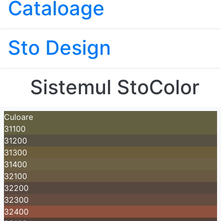
Cataloage
Sto Design
Sistemul StoColor
Culoare
31100
31200
31300
31400
32100
32200
32300
32400