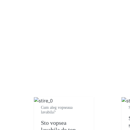
Cum aleg vopseaua
lavabila?
Sto vopsea
lavabila de top