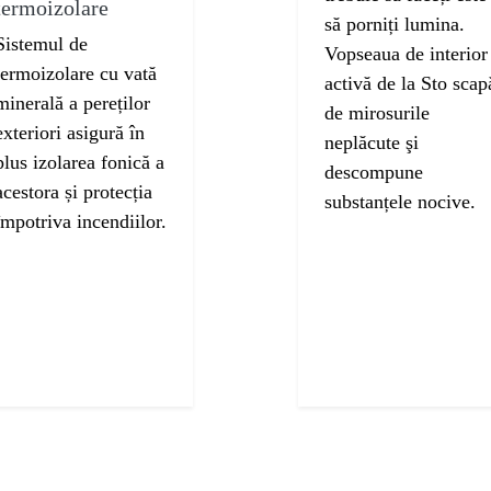
termoizolare
să porniți lumina.
Sistemul de
Vopseaua de interior
termoizolare cu vată
activă de la Sto scap
minerală a pereților
de mirosurile
exteriori asigură în
neplăcute şi
plus izolarea fonică a
descompune
acestora și protecția
substanțele nocive.
împotriva incendiilor.