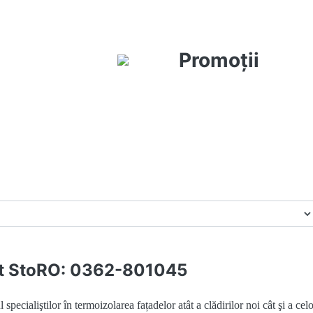
Promoţii
ii căutaţi?
t StoRO: 0362-801045
l specialiştilor în termoizolarea fațadelor atât a clădirilor noi cât şi a cel