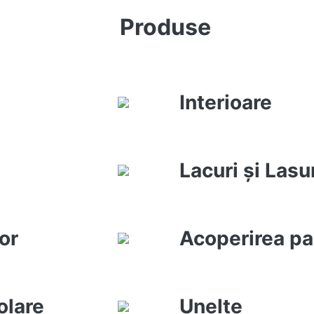
Produse
Interioare
Lacuri şi Lasu
or
Acoperirea pa
olare
Unelte