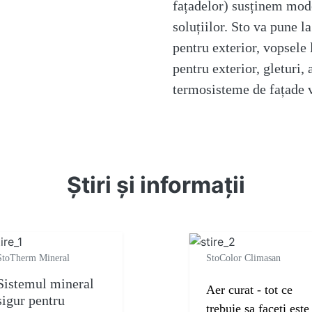
fațadelor) susținem mod
soluțiilor. Sto va pune 
pentru exterior, vopsele 
pentru exterior, gleturi, 
termosisteme de fațade v
Ştiri şi informații
StoTherm Mineral
StoColor Climasan
Sistemul mineral
Aer curat - tot ce
sigur pentru
trebuie sa faceți este