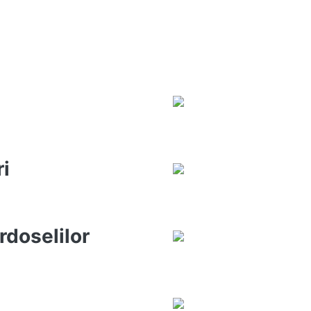
ri
rdoselilor