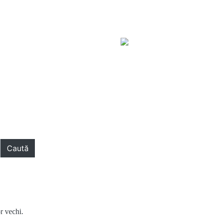
Caută
or vechi.