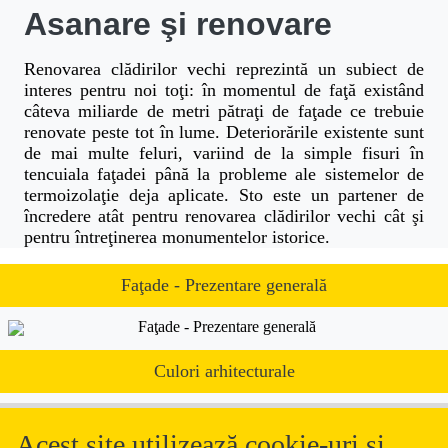
Asanare şi renovare
Renovarea clădirilor vechi reprezintă un subiect de
interes pentru noi toţi: în momentul de faţă existând
câteva miliarde de metri pătraţi de faţade ce trebuie
renovate peste tot în lume. Deteriorările existente sunt
de mai multe feluri, variind de la simple fisuri în
tencuiala faţadei până la probleme ale sistemelor de
termoizolaţie deja aplicate. Sto este un partener de
încredere atât pentru renovarea clădirilor vechi cât şi
pentru întreţinerea monumentelor istorice.
Faţade - Prezentare generală
Faţade - Prezentare generală
Culori arhitecturale
Sistemul Culori Arhitecturale oferă 300 de
culori. Această colecţie suplimentează sistemul
Acest site utilizează cookie-uri și