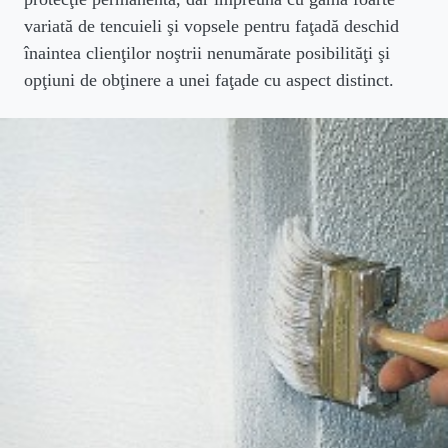
variată de tencuieli şi vopsele pentru faţadă deschid
înaintea clienţilor noştrii nenumărate posibilităţi şi
opţiuni de obţinere a unei faţade cu aspect distinct.