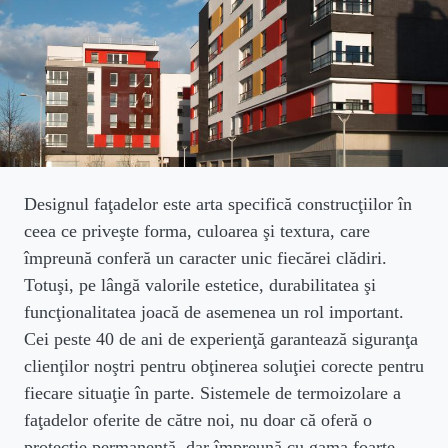
Designul faţadelor este arta specifică construcţiilor în
ceea ce priveşte forma, culoarea şi textura, care
împreună conferă un caracter unic fiecărei clădiri.
Totuşi, pe lângă valorile estetice, durabilitatea şi
funcţionalitatea joacă de asemenea un rol important.
Cei peste 40 de ani de experienţă garantează siguranţa
clienţilor noştri pentru obţinerea soluţiei corecte pentru
fiecare situaţie în parte. Sistemele de termoizolare a
faţadelor oferite de către noi, nu doar că oferă o
protecţie permanentă, dar împreună cu gama foarte