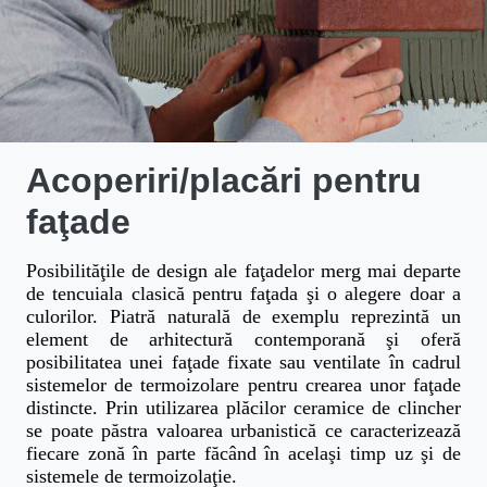
Acoperiri/placări pentru
faţade
Posibilităţile de design ale faţadelor merg mai departe
de tencuiala clasică pentru faţada şi o alegere doar a
culorilor. Piatră naturală de exemplu reprezintă un
element de arhitectură contemporană şi oferă
posibilitatea unei faţade fixate sau ventilate în cadrul
sistemelor de termoizolare pentru crearea unor faţade
distincte. Prin utilizarea plăcilor ceramice de clincher
se poate păstra valoarea urbanistică ce caracterizează
fiecare zonă în parte făcând în acelaşi timp uz şi de
sistemele de termoizolaţie.