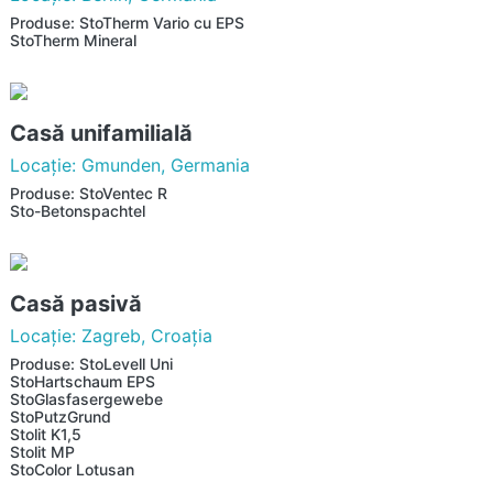
Produse: StoTherm Vario cu EPS
StoTherm Mineral
Casă unifamilială
Locaţie: Gmunden, Germania
Produse: StoVentec R
Sto-Betonspachtel
Casă pasivă
Locaţie: Zagreb, Croaţia
Produse: StoLevell Uni
StoHartschaum EPS
StoGlasfasergewebe
StoPutzGrund
Stolit K1,5
Stolit MP
StoColor Lotusan