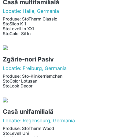
Casă multifamilială
Locaţie: Halle, Germania
Produse: StoTherm Classic
StoSilco K 1
StoLevell In XXL
StoColor Sil In
Zgârie-nori Pasiv
Locaţie: Freiburg, Germania
Produse: Sto-Klinkerriemchen
StoColor Lotusan
StoLook Decor
Casă unifamilială
Locaţie: Regensburg, Germania
Produse: StoTherm Wood
StoLevell Uni