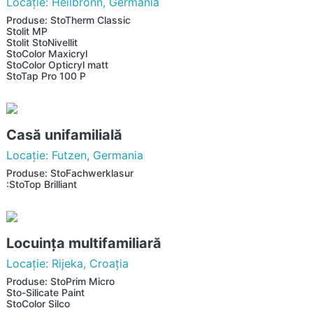
Locaţie: Heilbronn, Germania
Produse: StoTherm Classic
Stolit MP
Stolit StoNivellit
StoColor Maxicryl
StoColor Opticryl matt
StoTap Pro 100 P
Casă unifamilială
Locaţie: Futzen, Germania
Produse: StoFachwerklasur
:StoTop Brilliant
Locuinţa multifamiliară
Locaţie: Rijeka, Croaţia
Produse: StoPrim Micro
Sto-Silicate Paint
StoColor Silco