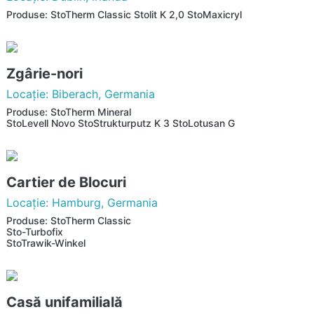
Produse: StoTherm Classic Stolit K 2,0 StoMaxicryl
Zgârie-nori
Locaţie: Biberach, Germania
Produse: StoTherm Mineral
StoLevell Novo StoStrukturputz K 3 StoLotusan G
Cartier de Blocuri
Locaţie: Hamburg, Germania
Produse: StoTherm Classic
Sto-Turbofix
StoTrawik-Winkel
Casă unifamilială