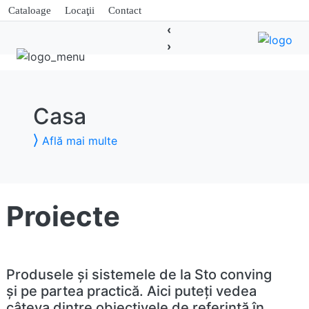
Cataloage
Locaţii
Contact
‹
›
Casa
⟩
Află mai multe
Proiecte
Produsele şi sistemele de la Sto conving
şi pe partea practică. Aici puteţi vedea
câteva dintre obiectivele de referinţă în