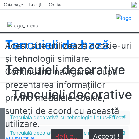
Cataloage
Locaţii
Contact
Tencuieli de bază
Acest site utilizează cookie-uri
și tehnologii similare.
Tencuieli decorative
Continuând navigarea după
prezentarea informaţiilor
Tencuieli decorative
privind modulele cookie,
sunteţi de acord cu această
Tencuială decorativă cu tehnologie Lotus-Effect®
utilizare.
Tencuială decorativă pe bază de răşină siliconică
Refuz...
Accept !
Află mai multe