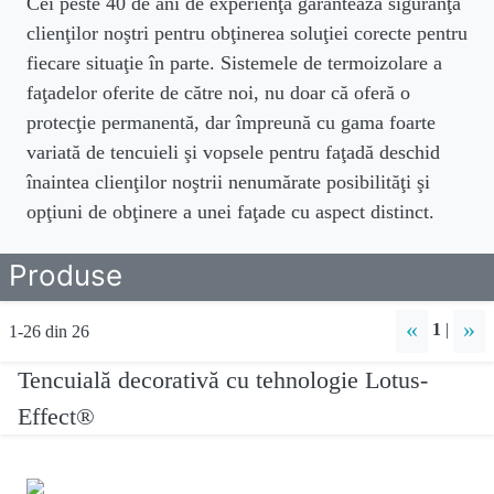
Cei peste 40 de ani de experienţă garantează siguranţa
clienţilor noştri pentru obţinerea soluţiei corecte pentru
fiecare situaţie în parte. Sistemele de termoizolare a
faţadelor oferite de către noi, nu doar că oferă o
protecţie permanentă, dar împreună cu gama foarte
variată de tencuieli şi vopsele pentru faţadă deschid
înaintea clienţilor noştrii nenumărate posibilităţi şi
opţiuni de obţinere a unei faţade cu aspect distinct.
Produse
«
»
1
|
1-26 din 26
Tencuială decorativă cu tehnologie Lotus-
Effect®