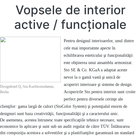
Vopsele de interior
active / funcţionale
Pentru designul interioarelor, unul dintre
cele mai importatnte apecte în
echilibrarea esteticului şi funcţionalităţii
este obţinerea unui ansamblu armonizat.
Sto SE & Co. KGaA a adaptat aceste
nevoi la o gamă vastă şi unică de
acoperiri interioare şi sisteme de design.
Designhotel Q, Am Kurfürstendamm,
Acoperirile Sto pentru interior sunt croite
Berlin
perfect pentru diversele cerinţe ale
clienţilor: gama largă de culori (StoColor System) şi potenţialul enorm de
designuri sunt baza creativităţii, funcţionalităţii şi a caracterului unic.
De asemenea, acestea întrunesc toate specificaţiile tehnice necesare, sunt
economice în aplicare şi sunt sub un audit regulat de către TÜV. Înlăturarea
din compoziţia acestora a solventilor şi a plastifianţilor garantează un standard