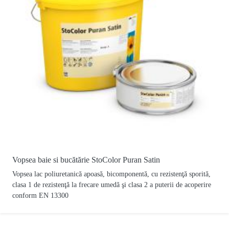
Vopsea baie si bucătărie StoColor Puran Satin
Vopsea lac poliuretanică apoasă, bicomponentă, cu rezistenţă sporită,
clasa 1 de rezistenţă la frecare umedă şi clasa 2 a puterii de acoperire
conform EN 13300