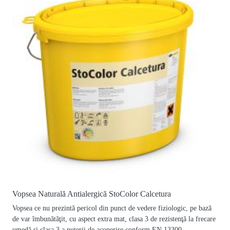
Vopsea Naturală Antialergică StoColor Calcetura
Vopsea ce nu prezintă pericol din punct de vedere fiziologic, pe bază
de var îmbunătăţit, cu aspect extra mat, clasa 3 de rezistenţă la frecare
umedă şi clasa 3 a puterii de acoperire conform EN 13300