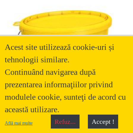
Acest site utilizează cookie-uri și
tehnologii similare.
Continuând navigarea după
prezentarea informaţiilor privind
modulele cookie, sunteţi de acord cu
această utilizare.
Refuz...
Accept !
Află mai multe
Vopsea Antifuningine StoColor Isol W
Vopsea cu efect de izolare si destinata renovarilor, clasa 1 de rezistenţă