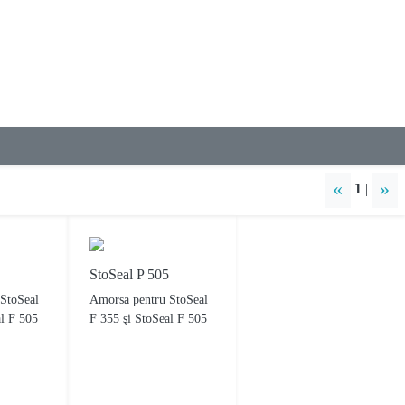
«
»
1
|
StoSeal P 505
StoSeal
Amorsa pentru StoSeal
al F 505
F 355 şi StoSeal F 505