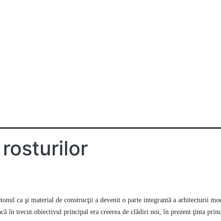
rosturilor
nelor
Crăpături, Rosturi
Renovarea rosturilor
tonul ca şi material de construcţii a devenit o parte integrantă a arhitecturii mod
că în trecut obiectivul principal era creerea de clădiri noi, în prezent ţinta princ