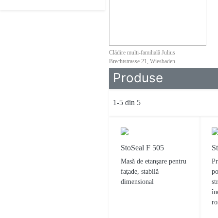
Clădire multi-familială Julius
Brechtstrasse 21, Wiesbaden
Produse
1-5 din 5
StoSeal F 505
St
Masă de etanşare pentru
Pr
faţade, stabilă
po
dimensional
st
în
ro