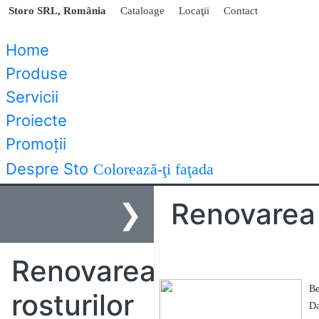
Storo SRL, România
Cataloage
Locaţii
Contact
Home
Produse
Servicii
Proiecte
Promoţii
Despre Sto
Colorează-ţi faţada
❯
Renovarea 
Renovarea
Renovarea betoa
Be
rosturilor
Da