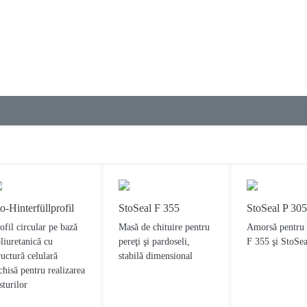
o-Hinterfüllprofil
StoSeal F 355
StoSeal P 305
ofil circular pe bază
Masă de chituire pentru
Amorsă pentru 
liuretanică cu
pereţi şi pardoseli,
F 355 şi StoSe
ructură celulară
stabilă dimensional
chisă pentru realizarea
sturilor