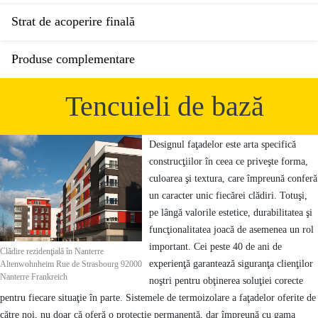
Strat de acoperire finală
Produse complementare
Tencuieli de bază
Designul faţadelor este arta specifică
construcţiilor în ceea ce priveşte forma,
culoarea şi textura, care împreună conferă
un caracter unic fiecărei clădiri. Totuşi,
pe lângă valorile estetice, durabilitatea şi
funcţionalitatea joacă de asemenea un rol
important. Cei peste 40 de ani de
Clădire rezidenţială în Nanterre
experienţă garantează siguranţa clienţilor
Altenwohnheim Rue de Strasbourg 92000
Nanterre Frankreich
noştri pentru obţinerea soluţiei corecte
pentru fiecare situaţie în parte. Sistemele de termoizolare a faţadelor oferite de
către noi, nu doar că oferă o protecţie permanentă, dar împreună cu gama