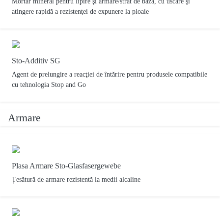
Mortar mineral pentru lipire şi armare/strat de bază, cu uscare şi
atingere rapidă a rezistenţei de expunere la ploaie
Sto-Additiv SG
Agent de prelungire a reacţiei de întărire pentru produsele compatibile
cu tehnologia Stop and Go
Armare
Plasa Armare Sto-Glasfasergewebe
Țesătură de armare rezistentă la medii alcaline