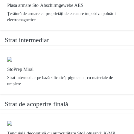
Plasa armare Sto-Abschirmgewebe AES
Țesătură de armare cu proprietăţi de ecranare împotriva poluării
electromagnetice
Strat intermediar
StoPrep Miral
Strat intermediar pe bază silicatică, pigmentat, cu materiale de
umplere
Strat de acoperire finală
Tencuială decorativă cu autocurăţare StoLotusan® K/MP