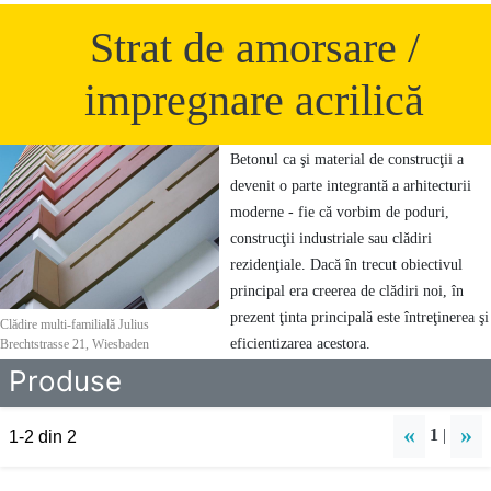
Strat de amorsare /
impregnare acrilică
Betonul ca şi material de construcţii a
devenit o parte integrantă a arhitecturii
moderne - fie că vorbim de poduri,
construcţii industriale sau clădiri
rezidenţiale. Dacă în trecut obiectivul
principal era creerea de clădiri noi, în
prezent ţinta principală este întreţinerea şi
Clădire multi-familială Julius
eficientizarea acestora.
Brechtstrasse 21, Wiesbaden
Produse
«
»
1
|
1-2 din 2