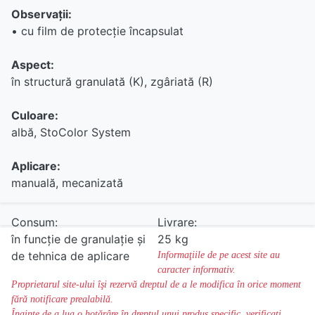
Observaţii:
• cu film de protecţie încapsulat
Aspect:
în structură granulată (K), zgâriată (R)
Culoare:
albă, StoColor System
Aplicare:
manuală, mecanizată
Consum:
Livrare:
în funcţie de granulaţie şi
25 kg
de tehnica de aplicare
Informaţiile de pe acest site au
caracter informativ.
Proprietarul site-ului îşi rezervă dreptul de a le modifica în orice moment
fără notificare prealabilă.
Înainte de a lua o hotărâre în dreptul unui produs specific, verificaţi