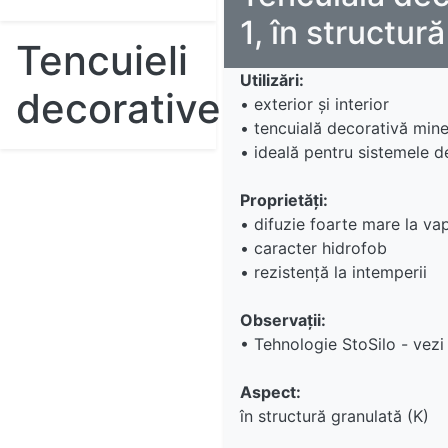
1, în structur
Tencuieli
Utilizări:
decorative
• exterior şi interior
• tencuială decorativă mine
• ideală pentru sistemele d
Proprietăţi:
• difuzie foarte mare la va
• caracter hidrofob
• rezistenţă la intemperii
Observaţii:
• Tehnologie StoSilo - vezi l
Aspect:
în structură granulată (K)