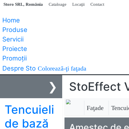
Storo SRL, România
Cataloage
Locaţii
Contact
Home
Produse
Servicii
Proiecte
Promoţii
Despre Sto
Colorează-ţi faţada
❯
StoEffect 
Tencuieli
Faţade
Tencuie
de bază
Amestec de ef