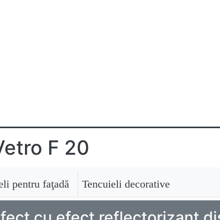
Vetro F 20
li pentru faţadă
Tencuieli decorative
ect cu efect reflectorizant di