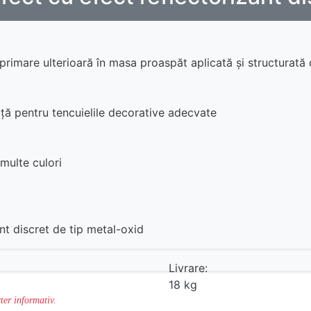
primare ulterioară în masa proaspăt aplicată şi structurată 
ţă pentru tencuielile decorative adecvate
multe culori
ant discret de tip metal-oxid
Livrare:
t
18 kg
ter informativ.