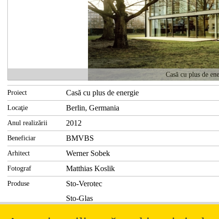
Casă cu plus de en
Casă cu plus de energie
Proiect
Berlin, Germania
Locaţie
2012
Anul realizării
BMVBS
Beneficiar
Werner Sobek
Arhitect
Matthias Koslik
Fotograf
Sto-Verotec
Produse
Sto-Glas
Casă cu plus de energie
Detalii