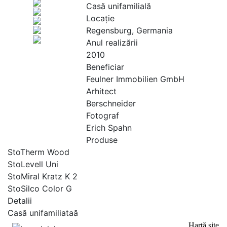
Casă unifamilială
Locaţie
Regensburg, Germania
Anul realizării
2010
Beneficiar
Feulner Immobilien GmbH
Arhitect
Berschneider
Fotograf
Erich Spahn
Produse
StoTherm Wood
StoLevell Uni
StoMiral Kratz K 2
StoSilco Color G
Detalii
Casă unifamiliataă
Hartă site