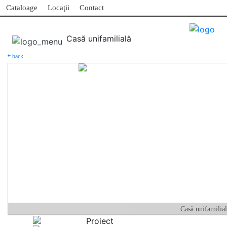
Cataloage
Locaţii
Contact
Casă unifamilială
￩ back
Casă unifamilia
Proiect