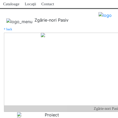
Cataloage
Locaţii
Contact
Zgârie-nori Pasiv
￩ back
Zgârie-nori Pas
Proiect