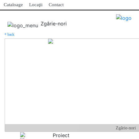
Cataloage
Locaţii
Contact
Zgârie-nori
￩ back
Zgârie-nori
Proiect