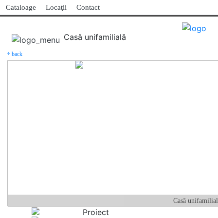
Cataloage
Locaţii
Contact
Casă unifamilială
￩ back
Casă unifamilia
Proiect