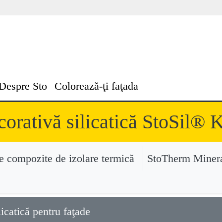
Despre Sto
Colorează-ţi faţada
corativă silicatică StoSil®
e compozite de izolare termică
StoTherm Miner
licatică pentru faţade