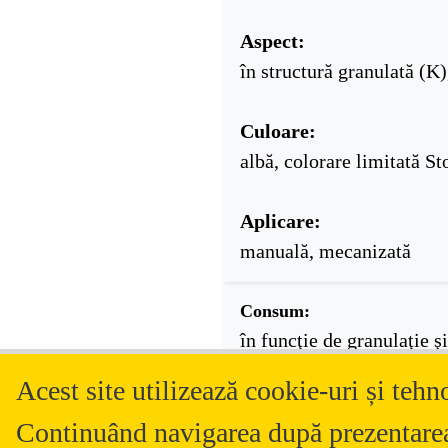
Aspect:
în structură granulată (K
Culoare:
albă, colorare limitată S
Aplicare:
manuală, mecanizată
Consum:
în funcţie de granulaţie ş
Acest site utilizează cookie-uri și tehn
Informaţiile de pe acest site au carac
Proprietarul site-ului îşi rezervă dre
Continuând navigarea după prezentarea 
Înainte de a lua o hotărâre în dreptu