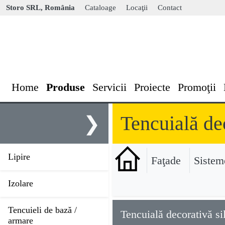
Storo SRL, România
Cataloage
Locaţii
Contact
Home
Produse
Servicii
Proiecte
Promoţii
Tencuială de
❯
Lipire
Faţade
Sistem
Izolare
Tencuieli de bază /
Tencuială decorativă si
armare