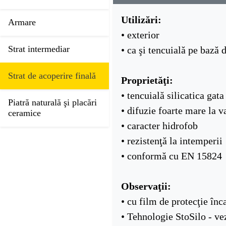
Utilizări:
Armare
• exterior
Strat intermediar
• ca şi tencuială pe bază d
Strat de acoperire finală
Proprietăţi:
• tencuială silicatica gat
Piatră naturală şi placări
• difuzie foarte mare la v
ceramice
• caracter hidrofob
• rezistenţă la intemperii
• conformă cu EN 15824
Observaţii:
• cu film de protecţie înc
• Tehnologie StoSilo - vez