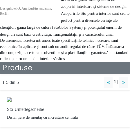
acoperiri interioare şi sisteme de design.
Designhotel Q, Am Kurfürstendamm,
Acoperirile Sto pentru interior sunt croite
Berlin
perfect pentru diversele cerinţe ale
clienţilor: gama largă de culori (StoColor System) şi potenţialul enorm de
designuri sunt baza creativităţii, funcţionalităţii şi a caracterului unic.
De asemenea, acestea întrunesc toate specificaţiile tehnice necesare, sunt
economice în aplicare şi sunt sub un audit regulat de către TÜV. Înlăturarea
din compoziţia acestora a solventilor şi a plastifianţilor garantează un standard
ridicat pentru un mediu interior sănătos.
Produse
«
»
1
|
1-5 din 5
Sto-Unterlegscheibe
Distanţiere de montaj cu încrestare centrală