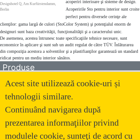
acoperiri interioare şi sisteme de design.
Designhotel Q, Am Kurfürstendamm,
Acoperirile Sto pentru interior sunt croite
Berlin
perfect pentru diversele cerinţe ale
clienţilor: gama largă de culori (StoColor System) şi potenţialul enorm de
designuri sunt baza creativităţii, funcţionalităţii şi a caracterului unic.
De asemenea, acestea întrunesc toate specificaţiile tehnice necesare, sunt
economice în aplicare şi sunt sub un audit regulat de către TÜV. Înlăturarea
din compoziţia acestora a solventilor şi a plastifianţilor garantează un standard
ridicat pentru un mediu interior sănătos.
Produse
Acest site utilizează cookie-uri și
«
»
1
|
1-1 din 1
tehnologii similare.
Continuând navigarea după
Polistiren Grafitat Sto-Polystyrol-Hartschaumplatte TOP 80
prezentarea informaţiilor privind
Placă termoizolantă din polistiren expandat, grafitat în conformitate
cu EN 13163
modulele cookie, sunteţi de acord cu