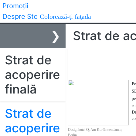
Promoţii
Despre Sto
Colorează-ţi faţada
❯
Strat de ac
Strat de
Interioare
Acop
acoperire
finală
Pe
SE
pe
ca
Strat de
De
co
acoperire
Designhotel Q, Am Kurfürstendamm,
Berlin