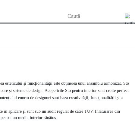
rire cu efect
Strat de acoperire finală
ea esteticului şi funcţionalităţii este obţinerea unui ansamblu armonizat. Sto
are şi sisteme de design. Acoperirile Sto pentru interior sunt croite perfect
tenţialul enorm de designuri sunt baza creativităţii, funcţionalităţii şi a
e în aplicare şi sunt sub un audit regulat de către TÜV. Înlăturarea din
t pentru un mediu interior sănătos.