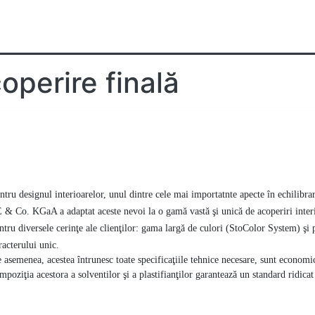
operire finală
eriri texturate şi de efect
Strat organic de acope
ntru designul interioarelor, unul dintre cele mai importatnte apecte în echilibrar
 & Co. KGaA a adaptat aceste nevoi la o gamă vastă şi unică de acoperiri interio
ntru diversele cerinţe ale clienţilor: gama largă de culori (StoColor System) şi po
racterului unic.
 asemenea, acestea întrunesc toate specificaţiile tehnice necesare, sunt economic
mpoziţia acestora a solventilor şi a plastifianţilor garantează un standard ridica