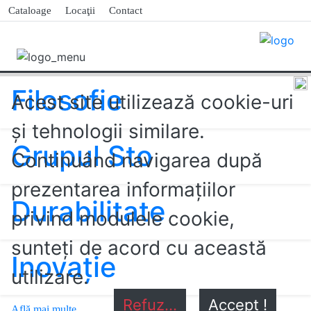
Cataloage
Locaţii
Contact
Filosofie
Acest site utilizează cookie-uri
și tehnologii similare.
Grupul Sto
Continuând navigarea după
prezentarea informaţiilor
Durabilitate
privind modulele cookie,
sunteţi de acord cu această
Inovaţie
utilizare.
Refuz...
Accept !
Află mai multe