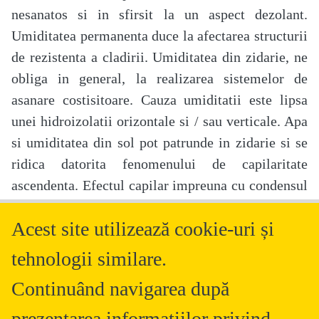
nesanatos si in sfirsit la un aspect dezolant.
Umiditatea permanenta duce la afectarea structurii
de rezistenta a cladirii. Umiditatea din zidarie, ne
obliga in general, la realizarea sistemelor de
asanare costisitoare. Cauza umiditatii este lipsa
unei hidroizolatii orizontale si / sau verticale. Apa
si umiditatea din sol pot patrunde in zidarie si se
ridica datorita fenomenului de capilaritate
ascendenta. Efectul capilar impreuna cu condensul
si absorbtia higroscopica, este principala cauza
Acest site utilizează cookie-uri și
care determina distrugerea zidariilor. Un sistem
bine gandit va este prezentat de Sto: sistemul cu
tehnologii similare.
impulsuri StoMurisol pentru aplicarea ulterioara a
Continuând navigarea după
unei izolatii orizontale. Sistemul a fost dezvoltat
avandu-se in vedere in special obtinerea unei
prezentarea informaţiilor privind